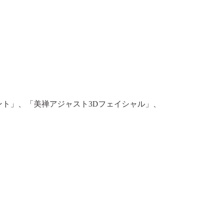
ト」、「美禅アジャスト3Dフェイシャル」、