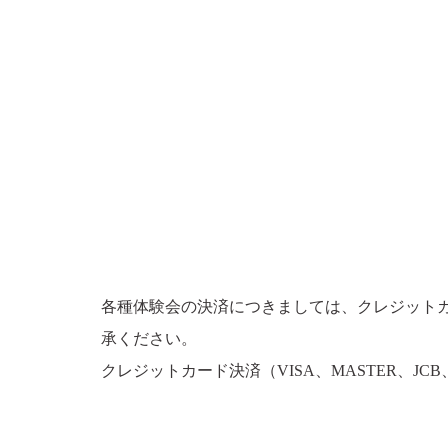
各種体験会の決済につきましては、クレジット
承ください。
クレジットカード決済（VISA、MASTER、JCB、Americ