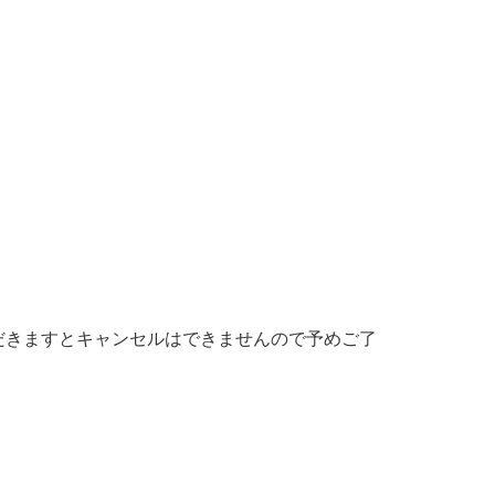
だきますとキャンセルはできませんので予めご了