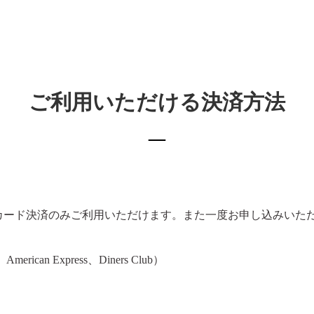
ご利用いただける決済方法
カード決済のみご利用いただけます。また一度お申し込みいた
an Express、Diners Club）