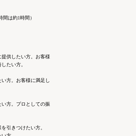
時間は約1時間）
に提供したい方。お客様
善したい方。
たい方。お客様に満足し
たい方。プロとしての振
様を引きつけたい方。
たい方。