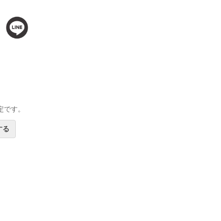
定です。
する