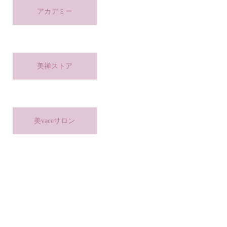
アカデミー
美禅ストア
美vaceサロン