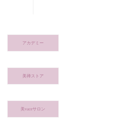
アカデミー
美禅ストア
美vaceサロン